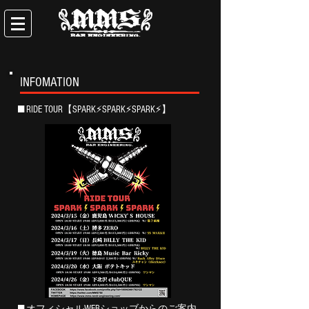
​INFOMATION
■ RIDE TOUR【SPARK⚡SPARK⚡SPARK⚡】