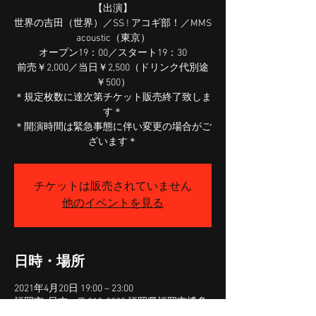
【出演】
世界の吉田（世界）／SS ! アコギ部！／MMS
acoustic（東京）
オープン19：00／スタート19：30
前売￥2,000／当日￥2,500（ドリンク代別途
￥500）
＊規定枚数に達次第チケット販売終了致しま
す＊
＊開演時間は緊急事態に伴い変更の場合がご
ざいます＊
チケットは販売されていません
他のイベントを見る
日時・場所
2021年4月20日 19:00 – 23:00
福岡市, 日本、〒812-0025 福岡県福岡市博多
区店屋町５−５ ヴィバイン川端 Ｂ１Ｆ